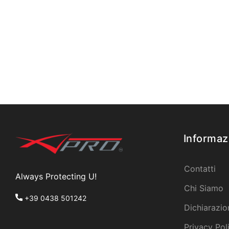
Informaz
Contatti
Always Protecting U!
Chi Siamo
+39 0438 501242
Dichiarazio
Privacy Pol