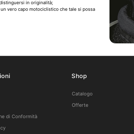
stinguersi in originalità;
 un vero capo motociclistico che tale si possa
ioni
Shop
Catalogo
Offerte
ne di Conformità
icy