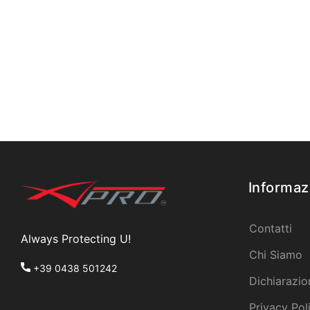
Informaz
Contatti
Always Protecting U!
Chi Siamo
+39 0438 501242
Dichiarazio
Privacy Pol