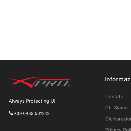
Informaz
Contatti
Always Protecting U!
Chi Siamo
+39 0438 501242
Dichiarazio
Privacy Pol