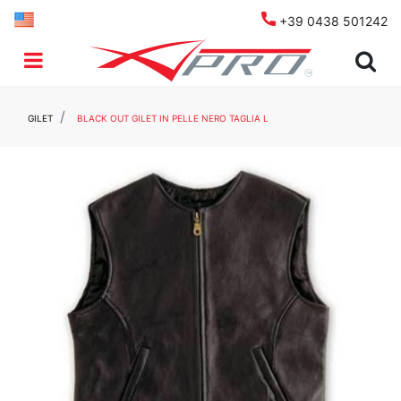
+39 0438 501242
Open menu
GILET
BLACK OUT GILET IN PELLE NERO TAGLIA L